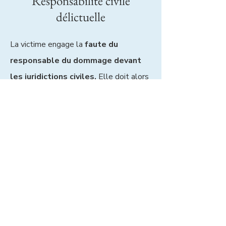
Responsabilité civile
délictuelle
La victime engage la
faute du
responsable du dommage devant
les juridictions civiles.
Elle doit alors
prouver la faute causée par un tiers, le
dommage et le lien de causalité entre
la faute et le dommage. Le tiers
responsable peut se voir exonéré de sa
responsabilité civile s’il prouve que le
dommage provient d’un cas de force
majeure, d’un autre tiers ou d’une faute
de la victime elle-même. La personne
jugée responsable devra
réparer